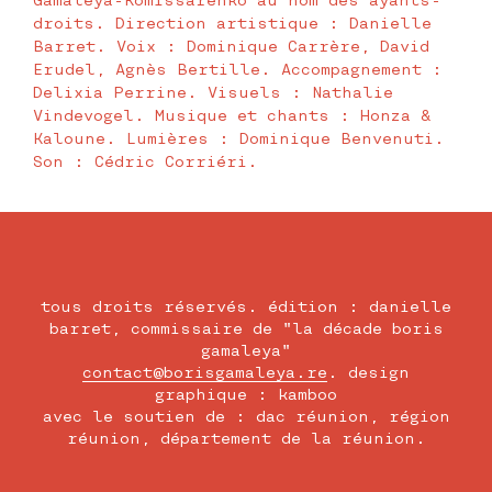
Gamaleya-Komissarenko au nom des ayants-
droits. Direction artistique : Danielle
Barret. Voix : Dominique Carrère, David
Erudel, Agnès Bertille. Accompagnement :
Delixia Perrine. Visuels : Nathalie
Vindevogel. Musique et chants : Honza &
Kaloune. Lumières : Dominique Benvenuti.
Son : Cédric Corriéri.
tous droits réservés. édition : danielle
barret, commissaire de "la décade boris
gamaleya"
contact@borisgamaleya.re
. design
graphique : kamboo
avec le soutien de : dac réunion, région
réunion, département de la réunion.