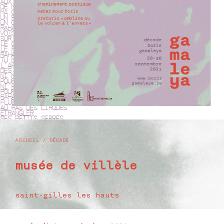
ACCUEIL
/
DÉCADE
musée de villèle
saint-gilles les hauts