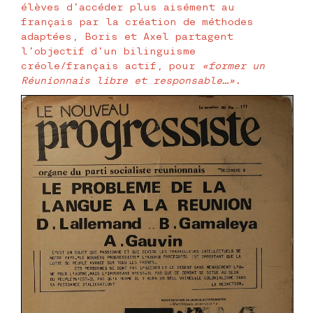
élèves d’accéder plus aisément au
français par la création de méthodes
adaptées, Boris et Axel partagent
l’objectif d’un bilinguisme
créole/français actif, pour
«former un
Réunionnais libre et responsable…»
.