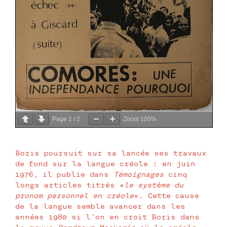
Page
1
/
2
Zoom
100%
Boris poursuit sur sa lancée ses travaux
de fond sur la langue créole : en juin
1976, il publie dans
Témoignages
cinq
longs articles titrés «
le système du
pronom personnel en créole
». Cette cause
de la langue semble avancer dans les
années 1980 si l’on en croit Boris dans