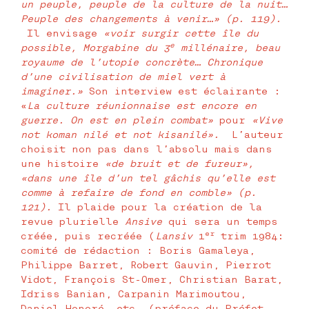
un peuple, peuple de la culture de la nuit…
Peuple des changements à venir…» (p. 119).
Il envisage
«voir surgir cette île du
e
possible, Morgabine du 3
millénaire, beau
royaume de l’utopie concrète… Chronique
d’une civilisation de miel vert à
imaginer.»
Son interview est éclairante :
«
La culture réunionnaise est encore en
guerre. On est en plein combat»
pour
«Vive
not koman nilé et not kisanilé».
L’auteur
choisit non pas dans l’absolu mais dans
une histoire
«de bruit et de fureur»,
«dans une île d’un tel gâchis qu’elle est
comme à refaire de fond en comble» (p.
121).
Il plaide pour la création de la
revue plurielle
Ansive
qui sera un temps
er
créée, puis recréée (
Lansiv
1
trim 1984:
comité de rédaction : Boris Gamaleya,
Philippe Barret, Robert Gauvin, Pierrot
Vidot, François St-Omer, Christian Barat,
Idriss Banian, Carpanin Marimoutou,
Daniel Honoré, etc. (préface du Préfet