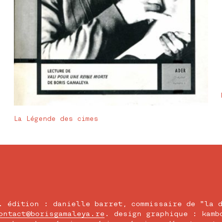
La Légende des cimes
. édition : danielle barret, commissaire de "la d
ontact@borisgamaleya.re
. design graphique : kamb