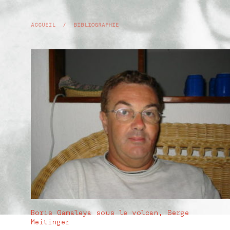
ACCUEIL
/
BIBLIOGRAPHIE
Boris Gamaleya sous le volcan, Serge
Meitinger