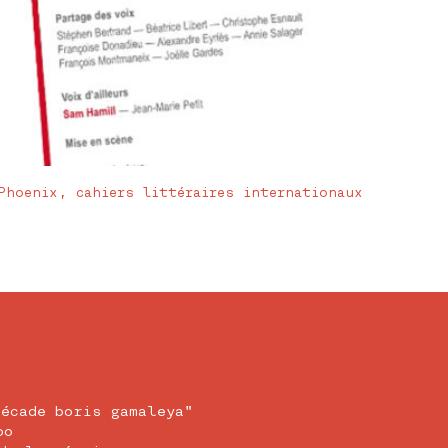
Phoenix, cahiers littéraires internationaux
écade boris gamaleya"
oo