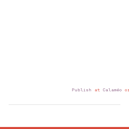
Publish
at
Calaméo
o